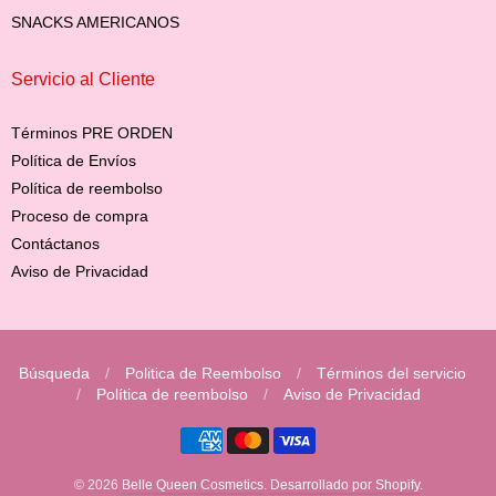
SNACKS AMERICANOS
Servicio al Cliente
Términos PRE ORDEN
Política de Envíos
Política de reembolso
Proceso de compra
Contáctanos
Aviso de Privacidad
Búsqueda
/
Politica de Reembolso
/
Términos del servicio
/
Política de reembolso
/
Aviso de Privacidad
Navegación:
Menú
© 2026
Belle Queen Cosmetics
.
Desarrollado por Shopify
.